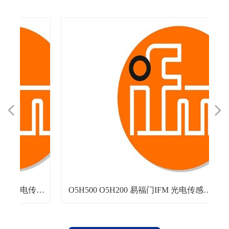
넳
넲
尔
o
能
角
力
利
o
大
式
感
迪
搏
力
行
搏
电
器
谋
国
块
0
行
D
搏
力
尔
o
行
迪
执
利
O5H500 O5H200 易福门IFM 光电传感器
TP1-53
3
3
全
现货库存咨询：15710672083
安全开