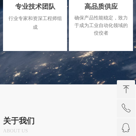
专业技术团队
高品质供应
确保产品性能稳定，致力
行业专家和资深工程师组
于成为工业自动化领域的
成
佼佼者
ꁸ
ꂅ
回到顶部
关于我们
ꁗ
0592-3313386
ABOUT US