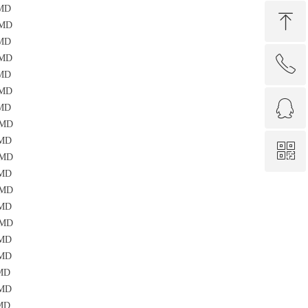
MD
ꁸ
MD
MD
MD
ꂅ
回到顶部
MD
MD
ꁗ
0592-3313386
MD
MD
MD
ꀥ
QQ客服
MD
MD
MD
微信二维码
MD
MD
MD
MD
MD
MD
MD