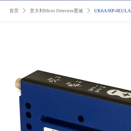
首页
ꄲ
意大利Micro Detectors墨迪
ꄲ
UK6A/HP-0EU