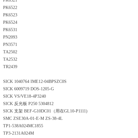
PK6521
PK6522
PK6523
PK6524
PK6531
PN2093
PN3571
TA2502
TA2532
TR2439
SICK 1040764 IME12-04BPSZC0S
SICK 6009719 DOS-1205-G
SICK VS/VE18-4P3240
SICK 反光板 P250 5304812
SICK 支架 BEF-G10DC01（用在GL10-P1111)
SMC ZSE30A-01-E-M ZS-38-4L
TP1-538A024MC1855
TP3-2131A024M