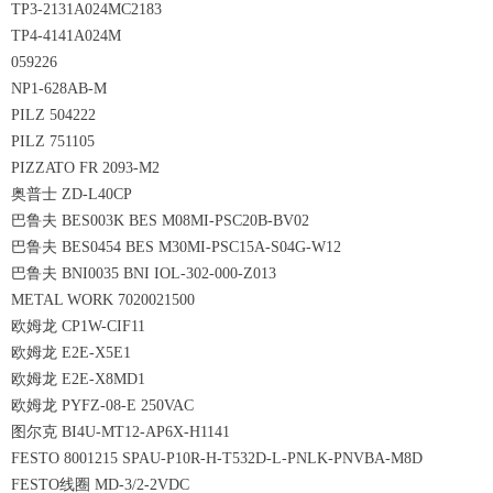
TP3-2131A024MC2183
TP4-4141A024M
059226
NP1-628AB-M
PILZ 504222
PILZ 751105
PIZZATO FR 2093-M2
奥普士 ZD-L40CP
巴鲁夫 BES003K BES M08MI-PSC20B-BV02
巴鲁夫 BES0454 BES M30MI-PSC15A-S04G-W12
巴鲁夫 BNI0035 BNI IOL-302-000-Z013
METAL WORK 7020021500
欧姆龙 CP1W-CIF11
欧姆龙 E2E-X5E1
欧姆龙 E2E-X8MD1
欧姆龙 PYFZ-08-E 250VAC
图尔克 BI4U-MT12-AP6X-H1141
FESTO 8001215 SPAU-P10R-H-T532D-L-PNLK-PNVBA-M8D
FESTO线圈 MD-3/2-2VDC