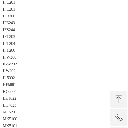
IFC201
IFC201
IFR200
IFS243
IFS244
IFT203
IFT204
IFT206
IFW200
IGW202
IIW202
IL5002
KF5001
KQ6004
ꁸ
LK1022
LK7023
MFS201
ꂅ
回到顶部
MK5100
MK5101