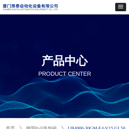
产品中心
PRODUCT CENTER
首页
ꄲ
德国P+F倍加福
ꄲ
UB4000-30GM-E4-V15 GL50