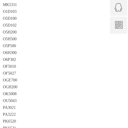
ꁗ
MK5311
0592-3313386
O1D103
O5D100
ꀥ
QQ客服
O5D102
O5H200
O5H500
微信二维码
O5P500
O6H300
O6P302
OF5010
OF5027
OGE700
OGH200
OK5008
OU5043
PA3021
PA3222
PK6520