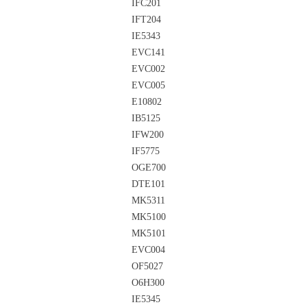
IFC201
IFT204
IE5343
EVC141
EVC002
EVC005
E10802
IB5125
IFW200
IF5775
OGE700
DTE101
MK5311
MK5100
MK5101
EVC004
OF5027
O6H300
IE5345