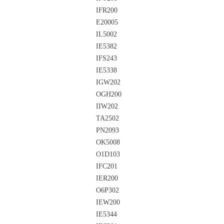
IFR200
E20005
IL5002
IE5382
IFS243
IE5338
IGW202
OGH200
IIW202
TA2502
PN2093
OK5008
O1D103
IFC201
IER200
O6P302
IEW200
IE5344