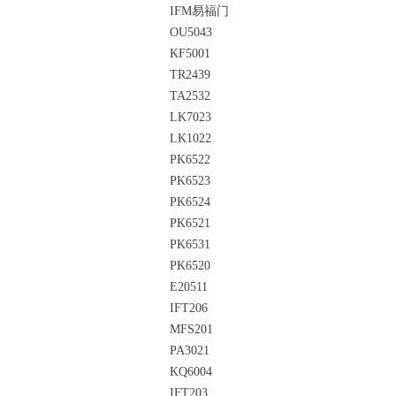
IFM易福门
OU5043
KF5001
TR2439
TA2532
LK7023
LK1022
PK6522
PK6523
PK6524
PK6521
PK6531
PK6520
E20511
IFT206
MFS201
PA3021
KQ6004
IFT203