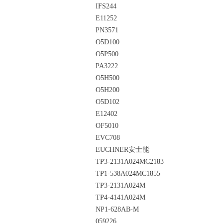
IFS244
E11252
PN3571
O5D100
O5P500
PA3222
O5H500
O5H200
O5D102
E12402
OF5010
EVC708
EUCHNER安士能
TP3-2131A024MC2183
TP1-538A024MC1855
TP3-2131A024M
TP4-4141A024M
NP1-628AB-M
059226