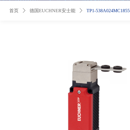
首页
ꄲ
德国EUCHNER安士能
ꄲ
TP1-538A024MC1