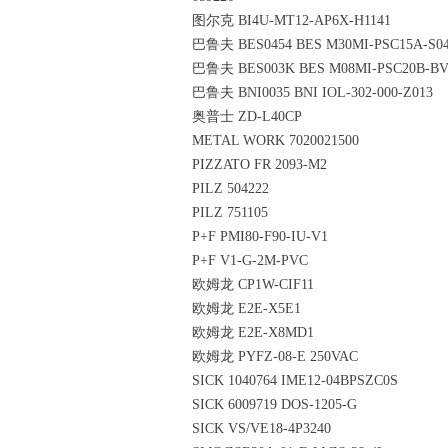
图尔克 BI4U-MT12-AP6X-H1141
巴鲁夫 BES0454 BES M30MI-PSC15A-S0
巴鲁夫 BES003K BES M08MI-PSC20B-BV
巴鲁夫 BNI0035 BNI IOL-302-000-Z013
奥普士 ZD-L40CP
METAL WORK 7020021500
PIZZATO FR 2093-M2
PILZ 504222
PILZ 751105
P+F PMI80-F90-IU-V1
P+F V1-G-2M-PVC
欧姆龙 CP1W-CIF11
欧姆龙 E2E-X5E1
欧姆龙 E2E-X8MD1
欧姆龙 PYFZ-08-E 250VAC
SICK 1040764 IME12-04BPSZC0S
SICK 6009719 DOS-1205-G
SICK VS/VE18-4P3240