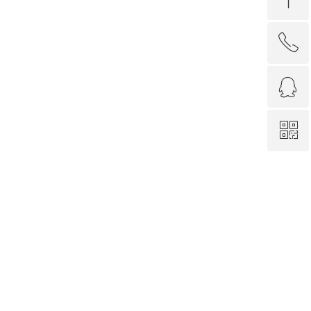
ꂅ
回到顶部
ꁗ
0592-3313386
ꀥ
QQ客服
微信二维码